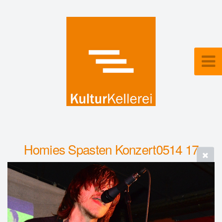
Homies Spasten Konzert0514 17