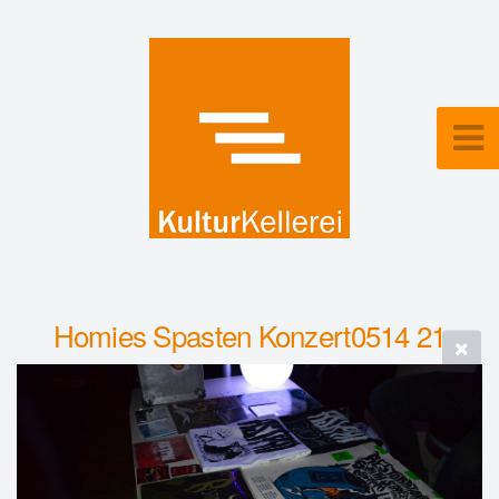
Homies Spasten Konzert0514 21