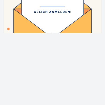
KulturKellerei | Königstraße 93 | 90402 Nürnberg
Datenschutzerklärung
© 2026
kultur-kellerei.de
Abonniere unseren Kellerei-
Letter!