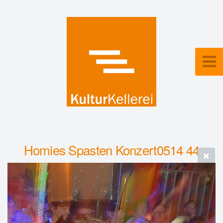
Homies Spasten Konzert0514 44