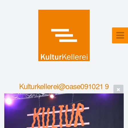
Kulturkellerei@oase091021 9