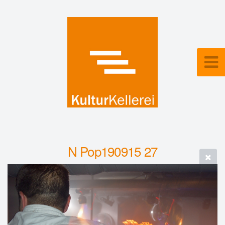
N Pop190915 27